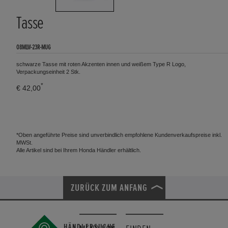
Tasse
08MLW-23R-MUG
schwarze Tasse mit roten Akzenten innen und weißem Type R Logo,
Verpackungseinheit 2 Stk.
*
€ 42,00
*Oben angeführte Preise sind unverbindlich empfohlene Kundenverkaufspreise inkl.
MWSt.
Alle Artikel sind bei Ihrem Honda Händler erhältlich.
ZURÜCK ZUM ANFANG
HÄNDLERSUCHE