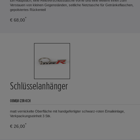
Ein Hauptfach, eine Reißverschlusstasche vorne und eine weitere innen zum
Verstauen von kleinen Gegenständen, seitliche Netztasche für Getränkeflaschen,
gepolstertes Rückenteil
*
€ 68,00
Schlüsselanhänger
08MLW-23R-KCH
matt vernickelte Oberfläche mit handgefertigter schwarz-roten Emaileinlage,
Verkpackungseinheit 3 Stk.
*
€ 26,00